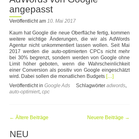
angepasst
Veröffentlicht am
10. Mai 2017
Kaum hat Google die neue Oberfläche fertig, kommen
weitere wichtige Änderungen, die wir als AdWords
Agentur nicht unkommentiert lassen wollen. Seit Mai
2017 werden die auto-optimierten CPCs nicht mehr
bei 30% begrenzt, sondern werden von Google ohne
Limit höher geboten, wenn die Wahrscheinlichkeit
einer Conversion als positiv von Google eingeschätzt
Read
wird. Dabei sollen die monatlichen Budgets
[…]
more
Veröffentlicht in
Google Ads
Schlagwörter
adwords
,
about
auto-optimiert
,
cpc
Auto-
optimierter
CPC
AdWords
←
Ältere Beiträge
Neuere Beiträge
→
von
Google
NEU
angepasst