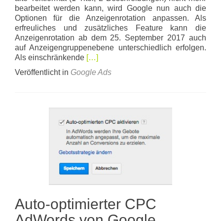
bearbeitet werden kann, wird Google nun auch die
Optionen für die Anzeigenrotation anpassen. Als
erfreuliches und zusätzliches Feature kann die
Anzeigenrotation ab dem 25. September 2017 auch
auf Anzeigengruppenebene unterschiedlich erfolgen.
Read
Als einschränkende
[…]
more
Veröffentlicht in
Google Ads
about
AdWords
Anzeigenrotation
Google
Änderung
Auto-optimierter CPC
AdWords von Google