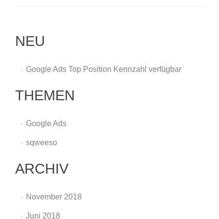
Ads
für
alle
Advertiser
NEU
in
Google
Adwords
verfügbar
Google Ads Top Position Kennzahl verfügbar
THEMEN
Google Ads
sqweeso
ARCHIV
November 2018
Juni 2018