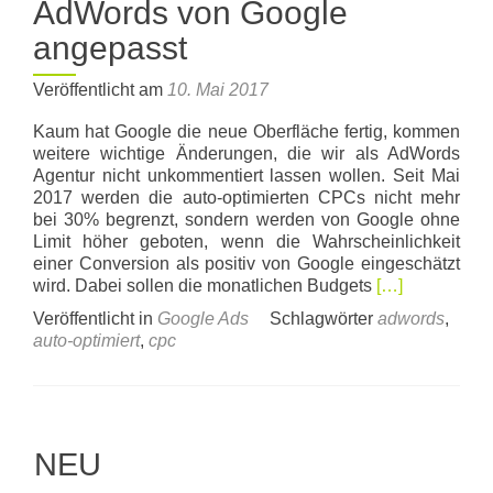
AdWords von Google
angepasst
Veröffentlicht am
10. Mai 2017
Kaum hat Google die neue Oberfläche fertig, kommen
weitere wichtige Änderungen, die wir als AdWords
Agentur nicht unkommentiert lassen wollen. Seit Mai
2017 werden die auto-optimierten CPCs nicht mehr
bei 30% begrenzt, sondern werden von Google ohne
Limit höher geboten, wenn die Wahrscheinlichkeit
einer Conversion als positiv von Google eingeschätzt
Read
wird. Dabei sollen die monatlichen Budgets
[…]
more
Veröffentlicht in
Google Ads
Schlagwörter
adwords
,
about
auto-optimiert
,
cpc
Auto-
optimierter
CPC
AdWords
von
NEU
Google
angepasst