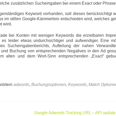
welche zusätzlichen Sucheingaben bei einem Exact oder Phras
igenständiges Keyword vorhanden, soll dieses berücksichtigt 
dass im stillen Google-Kämmerlein entschieden wird, welches g
 wird.
erade bei Konten mit wenigen Keywords die erzielbaren Impr
 es leider etwas undurchsichtiger und aufwendiger. Eine mö
des Sucheingabenberichts, Aufteilung der nahen Verwandt
s und Buchung von entsprechenden Negatives in den Ad grou
 im alten und dem Wort-Sinn entsprechenden „Exact“ gebu
wörtern
adwords
,
Buchungsoptionen
,
Keywords
,
Match Optione
Google Adwords Tracking URL – API update 