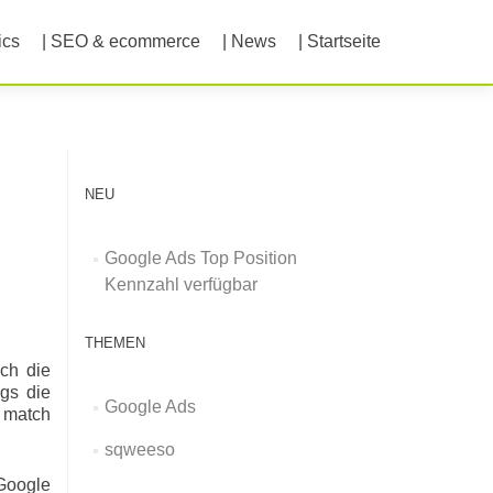
ics
| SEO & ecommerce
| News
| Startseite
NEU
Google Ads Top Position
Kennzahl verfügbar
THEMEN
och die
gs die
Google Ads
 match
sqweeso
 Google